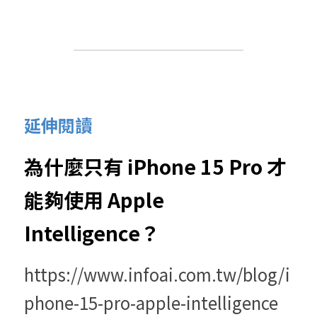
延伸閱讀
為什麼只有 iPhone 15 Pro 才
能夠使用 Apple 
Intelligence？
https://www.infoai.com.tw/blog/i
phone-15-pro-apple-intelligence