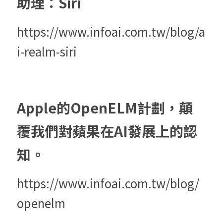
助理：Siri
https://www.infoai.com.tw/blog/a
i-realm-siri
Apple的OpenELM計劃，顛
覆我們對蘋果在AI發展上的認
知。
https://www.infoai.com.tw/blog/
openelm