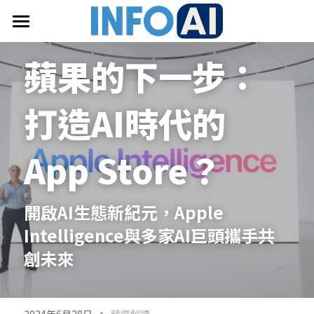
首頁
蘋果的下一步：
關於InfoAI
打造AI時代的
訂閱電子報
最新文章
App Store？
搜索
開啟AI生態新紀元，Apple 
email聯絡
Intelligence與多家AI巨頭攜手共
創未來
·