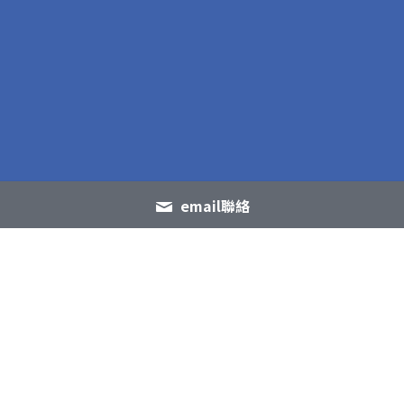
email聯絡
版權聲明與授權須知
本網站內容由 InfoAI 擁有著
作權。若您有引用轉載或其
他二創用途需求，請來信洽
談授權。