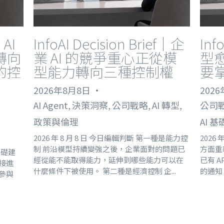
｜AI
InfoAI Decision Brief｜企
Inf
轉向
業 AI 的競爭重心正從模
型
的控
型能力轉向三種控制權
要掌
2026年8月8日
·
202
AI Agent,
決策洞察,
公司戰略,
AI 轉型,
公司戰
政策與倫理
AI 基
2026 年 8 月 8 日 今日編輯判斷 第一種是能力控
2026 
制 前沿模型持續變強之後，企業面對的問題已
方面重
基礎建
經從能不能取得能力，延伸到哪些能力可以在
已有 
 接進
什麼條件下被使用。 第二種是經濟控制 企...
的通知；S
 參與