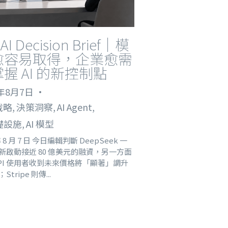
oAI Decision Brief｜模
愈容易取得，企業愈需
握 AI 的新控制點
6年8月7日
·
略,
決策洞察,
AI Agent,
礎設施,
AI 模型
年 8 月 7 日 今日編輯判斷 DeepSeek 一
新啟動接近 80 億美元的融資，另一方面
API 使用者收到未來價格將「顯著」調升
tripe 則傳...