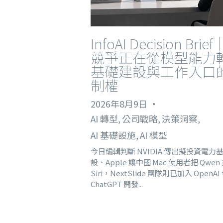
InfoAI Decision Brief
競爭正在從模型能力
基礎建設與工作入口
制權
2026年8月9日
·
AI 轉型,
公司戰略,
決策洞察,
AI 基礎設施,
AI 模型
今日編輯判斷 NVIDIA 傳出擬投資電力
設、Apple 讓中國 Mac 使用者把 Qwen
Siri，NextSlide 團隊則已加入 OpenAI
ChatGPT 開發...