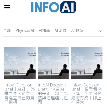
首頁
關於InfoAI
全部
Physical AI
AI知識
AI 治理
AI 轉型
訂閱電子報
最新文章
搜索
email聯絡
InfoAI Decision
InfoAI Decision
InfoAI Decision
Brief｜AI 能力外
Brief｜企業 AI
Brief｜模型價格
購之後，企業仍
的差距，將由部
下降，企業 AI 的
需建立自己的責
署與治理能力拉
總持有成本卻正
任架構
開
在擴大