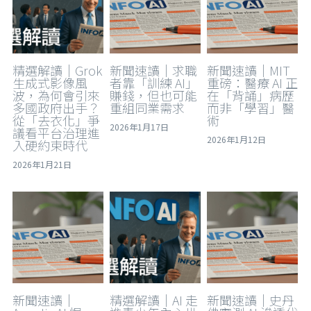
精選解讀｜Grok
新聞速讀｜求職
新聞速讀｜MIT
生成式影像風
者靠「訓練 AI」
重磅：醫療 AI 正
波，為何會引來
賺錢，但也可能
在「背誦」病歷
多國政府出手？
重組同業需求
而非「學習」醫
從「去衣化」爭
術
2026年1月17日
議看平台治理進
2026年1月12日
入硬約束時代
2026年1月21日
新聞速讀｜
精選解讀｜AI 走
新聞速讀｜史丹