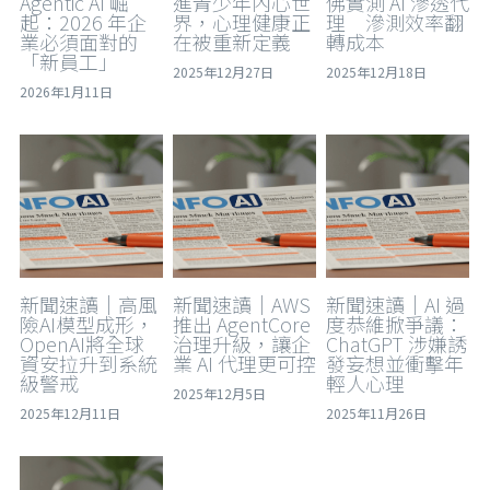
Agentic AI 崛
進青少年內心世
佛實測 AI 滲透代
起：2026 年企
界，心理健康正
理 滲測效率翻
業必須面對的
在被重新定義
轉成本
「新員工」
2025年12月27日
2025年12月18日
2026年1月11日
新聞速讀｜高風
新聞速讀｜AWS
新聞速讀｜AI 過
險AI模型成形，
推出 AgentCore
度恭維掀爭議：
OpenAI將全球
治理升級，讓企
ChatGPT 涉嫌誘
資安拉升到系統
業 AI 代理更可控
發妄想並衝擊年
級警戒
輕人心理
2025年12月5日
2025年12月11日
2025年11月26日