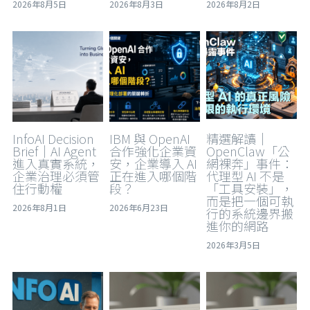
2026年8月5日
2026年8月3日
2026年8月2日
InfoAI Decision
IBM 與 OpenAI
精選解讀｜
Brief｜AI Agent
合作強化企業資
OpenClaw「公
進入真實系統，
安，企業導入 AI
網裸奔」事件：
企業治理必須管
正在進入哪個階
代理型 AI 不是
住行動權
段？
「工具安裝」，
而是把一個可執
2026年8月1日
2026年6月23日
行的系統邊界搬
進你的網路
2026年3月5日