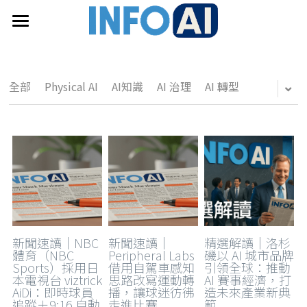
首頁
關於InfoAI
全部
Physical AI
AI知識
AI 治理
AI 轉型
訂閱電子報
最新文章
搜索
email聯絡
新聞速讀｜NBC
新聞速讀｜
精選解讀｜洛杉
體育（NBC
Peripheral Labs
磯以 AI 城市品牌
Sports）採用日
借用自駕車感知
引領全球：推動
本電視台 viztrick
思路改寫運動轉
AI 賽事經濟，打
AiDi：即時球員
播，讓球迷彷彿
造未來產業新典
追蹤＋9:16 自動
走進比賽
範