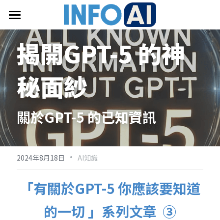
首頁
揭開
GPT-5 的
神
關於InfoAI
秘面紗
訂閱電子報
最新文章
關於GPT-5 的已知資訊
搜索
email聯絡
·
2024年8月18日
AI知識
「有關於GPT-5 你應該要知道
的一切 」系列文章  ③