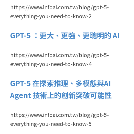
https://www.infoai.com.tw/blog/gpt-5-
everything-you-need-to-know-2
GPT-5 ：更大、更強、更聰明的 AI
https://www.infoai.com.tw/blog/gpt-5-
everything-you-need-to-know-4
GPT-5 在探索推理、多模態與AI 
Agent 技術上的創新突破可能性
https://www.infoai.com.tw/blog/gpt-5-
everything-you-need-to-know-5