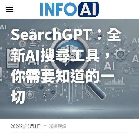
首頁
SearchGPT：全
關於InfoAI
新AI搜尋工具，
訂閱電子報
最新文章
你需要知道的一
搜索
切
email聯絡
·
2024年11月1日
精選解讀