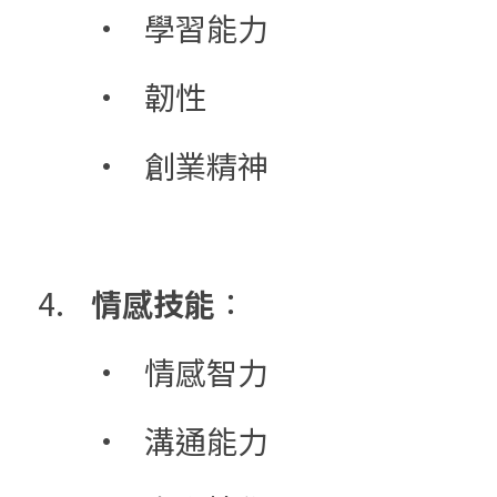
	•	學習能力
	•	韌性
	•	創業精神
4.	
情感技能
：
	•	情感智力
	•	溝通能力