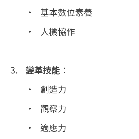
	•	基本數位素養
	•	人機協作
3.	
變革技能
：
	•	創造力
	•	觀察力
	•	適應力