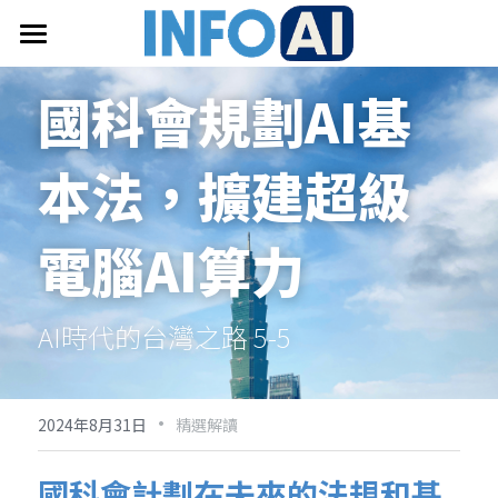
首頁
國科會規劃AI基
關於InfoAI
本法，擴建超級
訂閱電子報
最新文章
電腦AI算力
搜索
AI時代的台灣之路 5-5
email聯絡
·
2024年8月31日
精選解讀
國科會計劃在未來的法規和基