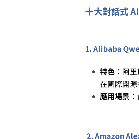
十大對話式 
1. Alibaba Q
特色
：阿里
在國際開源
應用場景
：
 2. Amazon Al