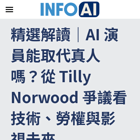
首頁
精選解讀｜
AI 演
關於InfoAI
員能取代真人
訂閱電子報
最新文章
嗎？從 Tilly 
搜索
Norwood 爭議看
email聯絡
技術、勞權與影
視未來