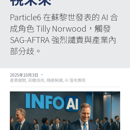
Particle6 在蘇黎世發表的 AI 合
成角色 Tilly Norwood，觸發 
SAG-AFTRA 強烈譴責與產業內
部分歧。
·
2025年10月3日
產業趨勢,
前瞻技術,
精選解讀,
AI 落地應用