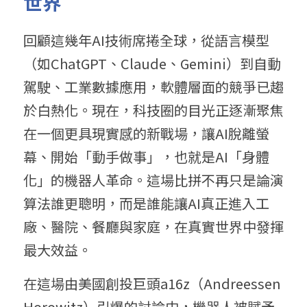
世界
回顧這幾年AI技術席捲全球，從語言模型
（如ChatGPT、Claude、Gemini）到自動
駕駛、工業數據應用，軟體層面的競爭已趨
於白熱化。現在，科技圈的目光正逐漸聚焦
在一個更具現實感的新戰場，讓AI脫離螢
幕、開始「動手做事」，也就是AI「身體
化」的機器人革命。這場比拼不再只是論演
算法誰更聰明，而是誰能讓AI真正進入工
廠、醫院、餐廳與家庭，在真實世界中發揮
最大效益。
在這場由美國創投巨頭a16z（Andreessen 
Horowitz）引爆的討論中，機器人被賦予