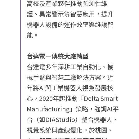
高校及產業夥伴推動預測性維
護、異常警示等智慧應用，提升
機器人設備的運作效率與維護智
能。
台達電—傳統大廠轉型
台達電多年深耕工業自動化、機
械手臂與智慧工廠解決方案。近
年將AI與工業機器人視為發展核
心，2020年起推動「Delta Smart 
Manufacturing」策略，強調AI平
台（如DIAStudio）整合機器人、
視覺系統與產線優化。於桃園、