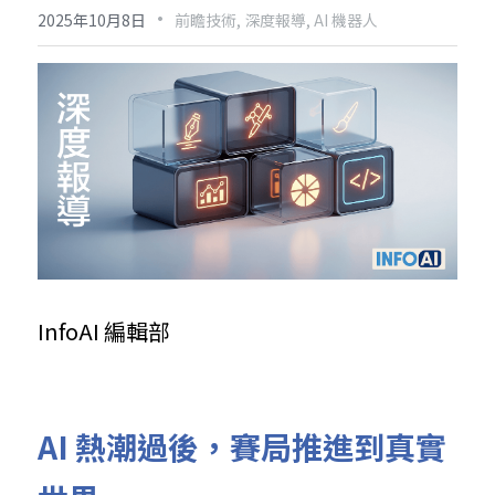
·
2025年10月8日
前瞻技術,
深度報導,
AI 機器人
InfoAI 編輯部
AI 熱潮過後，賽局推進到真實