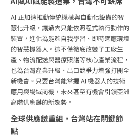
AI賦AI賦能製造業，台灣不可缺席
AI 正加速推動傳統機械與自動化設備的智
慧化升級，讓過去只能依照程式執行動作的
裝置，進化為能夠自我學習、即時適應環境
的智慧機器人。這不僅徹底改變了工廠生
產、物流配送與醫療照護等核心產業流程，
也為台灣產業升級、出口競爭力增強打開全
新機會。只要台灣能掌握 AI 機器人的技術
應用與場域商機，未來甚至有機會引領亞洲
高階供應鏈的新趨勢。
全球供應鏈重組，台灣站在關鍵節
點