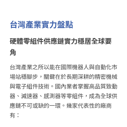
台灣產業實力盤點
硬體零組件供應鏈實力穩居全球要
角
台灣產業之所以能在國際機器人與自動化市
場站穩腳步，關鍵在於長期深耕的精密機械
與電子組件技術。國內業者掌握高品質致動
器、減速器、感測器等零組件，成為全球供
應鏈不可或缺的一環。幾家代表性的廠商
有：