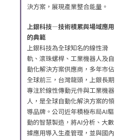
決方案，展現產業整合能量。
上銀科技—技術積累與場域應用
的典範
上銀科技為全球知名的線性滑
軌、滾珠螺桿、工業機器人及自
動化解決方案供應商，多年市佔
全球前三，台灣龍頭，上銀長期
專注於線性傳動元件與工業機器
人，是全球自動化解決方案的領
導品牌。公司近年積極布局AI驅
動的智慧製造，將AI分析、大數
據應用導入生產管理，並與國內