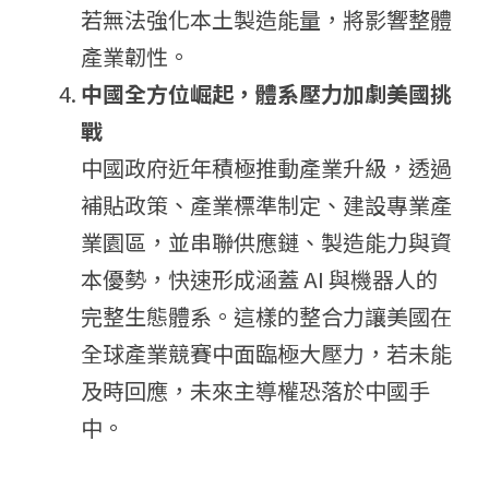
若無法強化本土製造能量，將影響整體
產業韌性。
中國全方位崛起，體系壓力加劇美國挑
戰
中國政府近年積極推動產業升級，透過
補貼政策、產業標準制定、建設專業產
業園區，並串聯供應鏈、製造能力與資
本優勢，快速形成涵蓋 AI 與機器人的
完整生態體系。這樣的整合力讓美國在
全球產業競賽中面臨極大壓力，若未能
及時回應，未來主導權恐落於中國手
中。