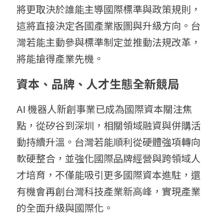
將更取決於誰能主導國際標準與政策規則，
這將直接決定各國產業版圖與升級方向。台
灣若能主動參與標準制定並推動法規改革，
將能搶得產業先機。
資本、品牌、人才生態全新競局
AI 機器人新創事業已成為國際資本關注焦
點，從矽谷到深圳，相關領域融資與併購活
動持續升溫。台灣若能順利從硬體強項轉向
軟硬整合，並強化國際品牌經營與跨領域人
才培育，不僅能吸引更多國際資本進駐，還
有機會再創台灣科技產業新高峰，實現產業
的全面升級與國際化。