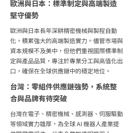
歐洲與日本：標準制定與高端製造
堅守優勢
歐洲與日本長年深耕精密機械與製程自動
化，積累強大的高端製造實力。儘管市場與
資本規模不及美中，但他們重視國際標準制
定與產品品質，專注於專業分工與高值化出
口，確保在全球供應鏈中的穩定地位。
台灣：零組件供應鏈強勢，系統整
合與品牌有待突破
台灣在電子、精密機械、感測器、伺服驅動
等領域實力雄厚，為全球 AI 機器人產業提