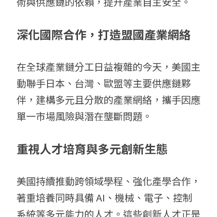
術與供應鏈的依賴，提升產業自主安全。
深化國際合作，打造盟國產業網絡
在全球產業鏈分工日益複雜的今天，美國主
動聯手日本、台灣、歐盟等主要供應鏈夥
伴，建構多元且分散的產業網絡，攜手因應
單一市場風險與潛在壟斷問題。
重視人才培育與多元創新生態
美國持續推動跨領域學程、強化產學合作，
著重培養同時具備 AI、機械、電子、控制
系統等多元能力的人才。這些創新人才正是