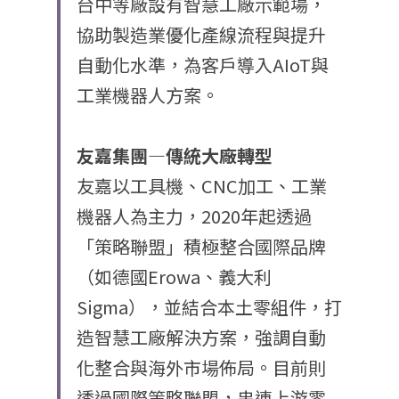
台中等廠設有智慧工廠示範場，
協助製造業優化產線流程與提升
自動化水準，為客戶導入AIoT與
工業機器人方案。
友嘉集團—傳統大廠轉型
友嘉以工具機、CNC加工、工業
機器人為主力，2020年起透過
「策略聯盟」積極整合國際品牌
（如德國Erowa、義大利
Sigma），並結合本土零組件，打
造智慧工廠解決方案，強調自動
化整合與海外市場佈局。目前則
透過國際策略聯盟，串連上游零