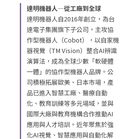
達明機器人—從工廠到全球
達明機器人自2016年創立，為台
達電子集團旗下子公司，主攻協
作型機器人（Cobot），以自家機
器視覺（TM Vision）整合AI辨識
演算法，成為全球少數「軟硬體
一體」的協作型機器人品牌。公
司積極拓展歐美、日本市場，產
品已進入智慧工廠、醫療自動
化、教育訓練等多元場域，並與
國際大廠與教育機構合作推動AI
應用與人才培訓。近年聚焦於強
化AI視覺、智慧應用與自動化解