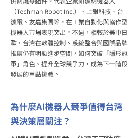
供關鍵零組件。代表企業如達明機器人
（Techman Robot Inc.）、上銀科技、台
達電、友嘉集團等，在工業自動化與協作型
機器人市場表現突出。不過，相較於美中日
歐，台灣在軟體控制、系統整合與國際品牌
推廣仍有明顯進步空間，如何突破「隱形冠
軍」角色、提升全球競爭力，成為下一階段
發展的重點挑戰。
為什麼AI機器人競爭值得台灣
與決策層關注？