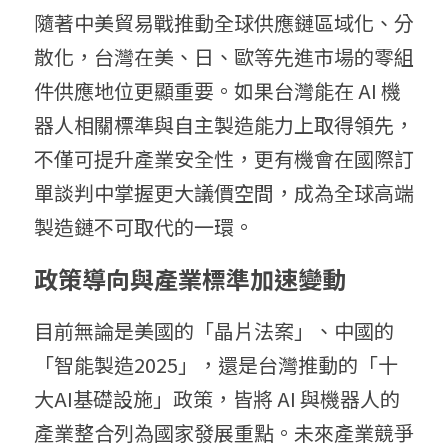
隨著中美貿易戰推動全球供應鏈區域化、分
散化，台灣在美、日、歐等先進市場的零組
件供應地位更顯重要。如果台灣能在 AI 機
器人相關標準與自主製造能力上取得領先，
不僅可提升產業安全性，更有機會在國際訂
單談判中掌握更大議價空間，成為全球高端
製造鏈不可取代的一環。
政策導向與產業標準加速變動
目前無論是美國的「晶片法案」、中國的
「智能製造2025」，還是台灣推動的「十
大AI基礎設施」政策，皆將 AI 與機器人的
產業整合列為國家發展重點。未來產業競爭