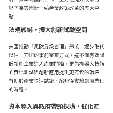
以下為美國新一輪產業政策改革的五大重
點：
法規鬆綁，擴大創新試驗空間
美國推動「風險分級管理」體系，逐步取代
以往一刀切的事前審查方式。這不僅有效降
低新創企業進入產業門檻，更為機器人技術
的實地測試與創新應用提供更寬鬆的環境，
有助於產業快速試錯、縮短從實驗到商業化
的時程。
資本導入與政府帶頭採購，催化產