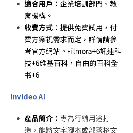
適合用戶
：​企業培訓部門、教
育機構。​
收費方式
：​提供免費試用，付
費方案視需求而定，詳情請參
考官方網站。​
Filmora
+6
訊連科
技
+6
维基百科，自由的百科全
书
+6
invideo AI
產品簡介：
專為行銷用途打
造，能將文字腳本或部落格文