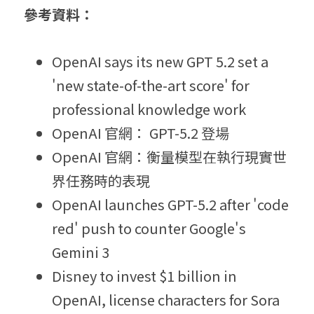
參考資料：
OpenAI says its new GPT 5.2 set a 
'new state-of-the-art score' for 
professional knowledge work
OpenAI 官網： GPT-5.2 登場
OpenAI 官網：衡量模型在執行現實世
界任務時的表現
OpenAI launches GPT-5.2 after 'code 
red' push to counter Google's 
Gemini 3
Disney to invest $1 billion in 
OpenAI, license characters for Sora 