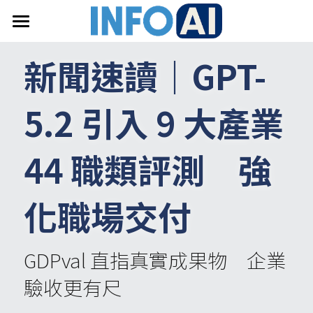
首頁
新聞速讀｜
GPT-
關於InfoAI
5.2 
引入
 9 
大產業
訂閱電子報
最新文章
44 
職類評測　強
搜索
化職場交付
email聯絡
GDPval 直指真實成果物　企業
驗收更有尺