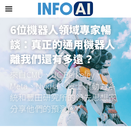
首頁
6位機器人領域專家暢
關於InfoAI
談：真正的通用機器人
訂閱電子報
離我們還有多遠？
最新文章
來自CMU、UC Berkeley、
搜索
Meta、Nvidia、波士頓動力系
email聯絡
統和豐田研究所的領先思想家
分享他們的預測。