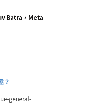
ruv Batra，Meta
遠？
ue-general-