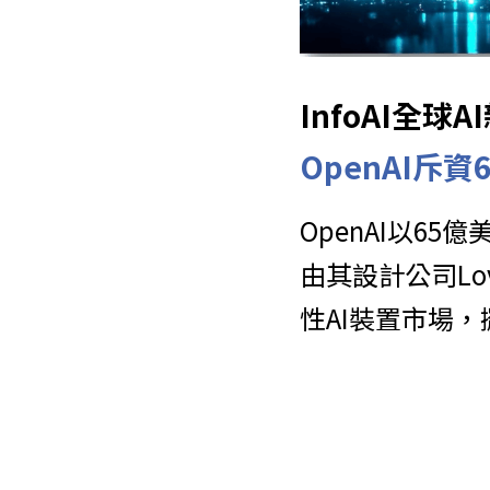
InfoAI全
OpenAI斥資
OpenAI以65
由其設計公司Lov
性AI裝置市場，