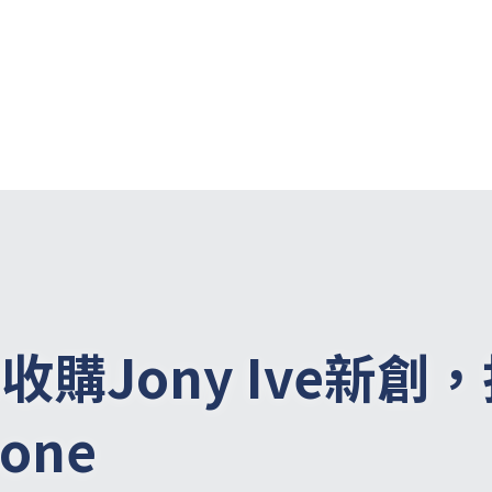
I收購Jony Ive新創
one