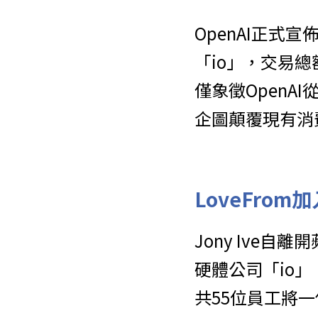
OpenAI正式宣
「io」，交易
僅象徵OpenA
企圖顛覆現有消
LoveFrom
Jony Ive自
硬體公司「io
共55位員工將一併