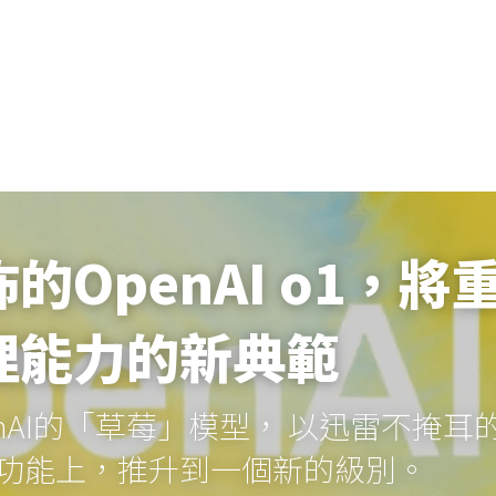
的OpenAI o1，將
理能力的新典範
nAI的「草莓」模型， 以迅雷不掩耳
功能上，推升到一個新的級別。