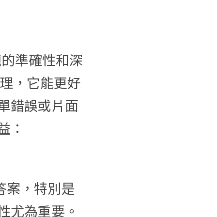
題的準確性和深
的推理，它能更好
單錯誤或片面
益：
答案，特別是
性尤為重要。