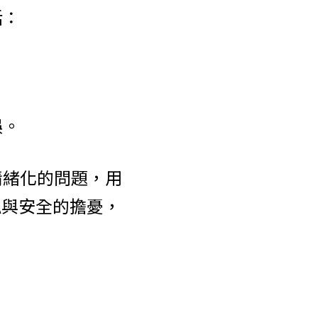
括：
。
誤。
情緒化的問題，用
私與安全的擔憂，