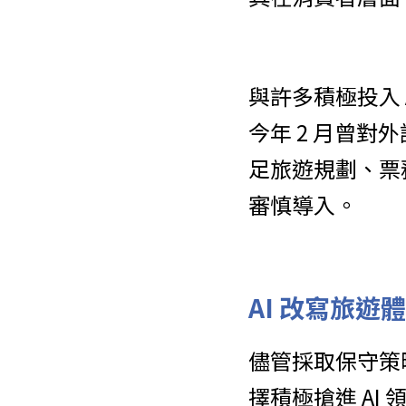
與許多積極投入 A
今年 2 月曾對
足旅遊規劃、票
審慎導入。
AI 改寫旅遊
儘管採取保守策略，A
擇積極搶進 AI