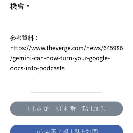
機會。
參考資料：
https://www.theverge.com/news/645986
/gemini-can-now-turn-your-google-
docs-into-podcasts
InfoAI 的 LINE 社群｜點此加入
InfoAI電子報｜點此訂閱