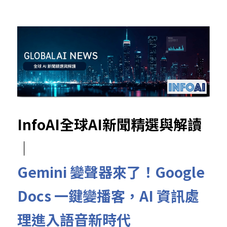
InfoAI全球AI新聞精選與解讀
｜
Gemini 變聲器來了！Google 
Docs 一鍵變播客，AI 資訊處
理進入語音新時代