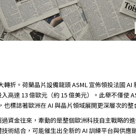
大轉折。荷蘭晶片設備龍頭 ASML 宣佈領投法國 AI 新創公
高達 13 億歐元（約 15 億美元）。此舉不僅使 AS
大股東，也標誌著歐洲在 AI 與晶片領域展開更深層次的
過資金往來，牽動的是整個歐洲科技自主戰略的進化。M
的硬體技術結合，可能催生出全新的 AI 訓練平台與供