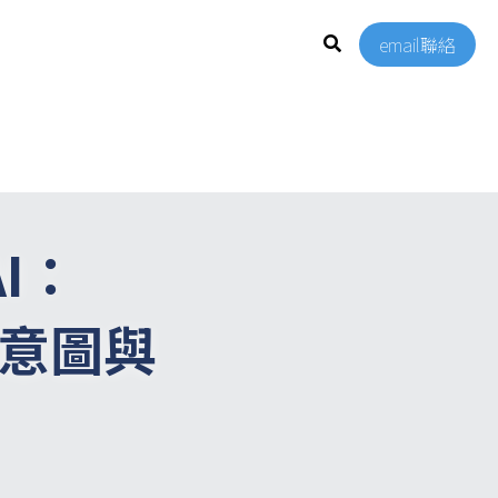
email聯絡
I：
戰略意圖與