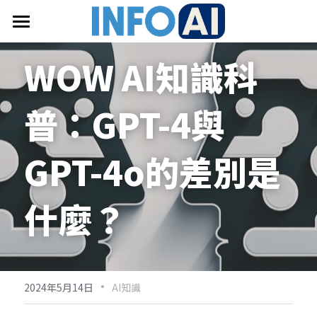
首頁
WOW AI知識科
關於InfoAI
普：
GPT-4與
訂閱電子報
最新文章
GPT-4o的差別是
搜索
什麼？
email聯絡
·
2024年5月14日
AI知識