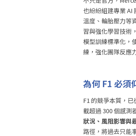
不只是官方，Mercede
也紛紛組建專業 A
溫度、輪胎壓力等資
習與強化學習技術，實
模型訓練標準化，使
練，強化團隊反應
為何 F1 必
F1 的競爭本質，
載超過 300 個
狀況、風阻影響與
路徑，將過去只能