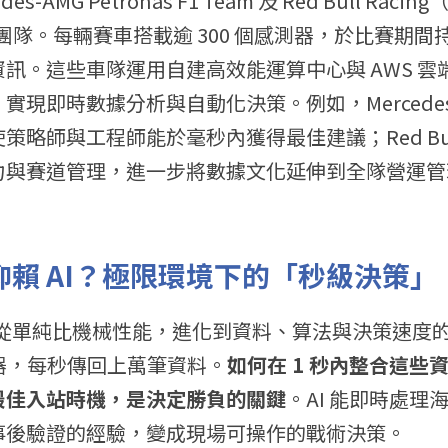
s-AMG Petronas F1 Team 及 Red Bull Ra
I 團隊。每輛賽車搭載逾 300 個感測器，於比賽期
訊。這些車隊運用自建高效能運算中心與 AWS 雲
現即時數據分析與自動化決策。例如，Mercedes 
策略師與工程師能於毫秒內獲得最佳建議；Red Bul
力與賽道管理，進一步將數據文化延伸到全隊營運管
須仰賴 AI？極限環境下的「秒級決策」
已從單純比機械性能，進化到資料、算法與決策速度
感測器，每秒傳回上萬筆資料。
如何在 1 秒內整合這些
最佳入站時機，是決定勝負的關鍵
。AI 能即時處理
事後驗證的經驗，變成現場可操作的戰術決策。