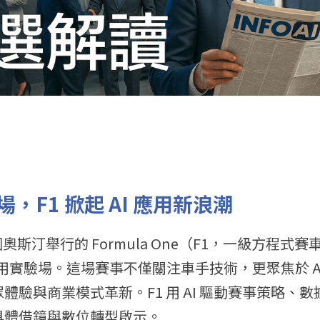
，F1 掀起 AI 應用新浪潮
，美國奧斯汀舉行的 Formula One（F1，一級方程
 應用實驗場。這場賽事不僅關注車手技術，更聚焦於 A
體驗與商業模式革新。F1 用 AI 驅動賽事策略、
具體借鏡與數位轉型啟示。