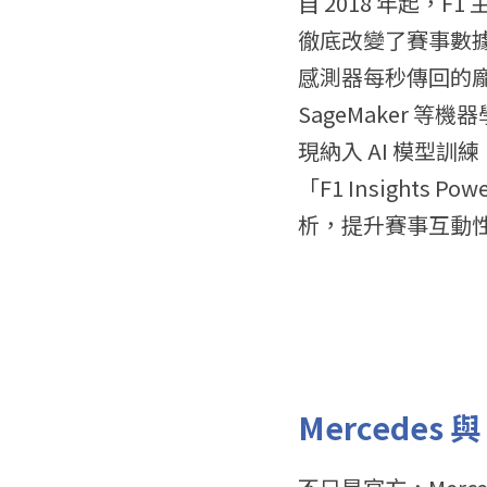
自 2018 年起，F1
徹底改變了賽事數據
感測器每秒傳回的龐
SageMaker
現納入 AI 模型訓
「F1 Insight
析，提升賽事互動
Mercedes 