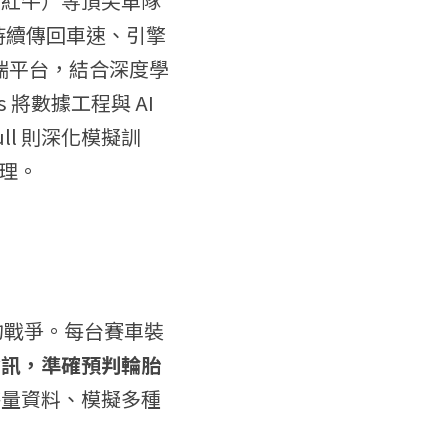
cing（紅牛）等頂尖車隊
間持續傳回車速、引擎
端平台，結合深度學
將數據工程與 AI 
l 則深化模擬訓
理。
的戰爭。每台賽車裝
資訊，準確預判輪胎
海量資料、模擬多種