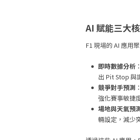
AI 賦能三
F1 現場的 AI 應
即時數據分析
出 Pit Stop
競爭對手預測
強化賽事敏捷
場地與天氣預
輛設定，減少