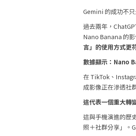
Gemini 的成功
過去兩年，Chat
Nano Banan
言」的使用方式更
數據顯示：Nano 
在 TikTok、Ins
成影像正在滲透社
這代表一個重大轉變
這與手機演進的歷
照＋社群分享」。Ge