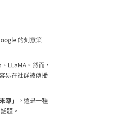
ogle 的刻意策
us、LLaMA。然而，
它更容易在社群被傳播
來臨」
。這是一種
的話題。