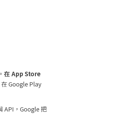
。
在 App Store 
。
在 Google Play 
PI，Google 把