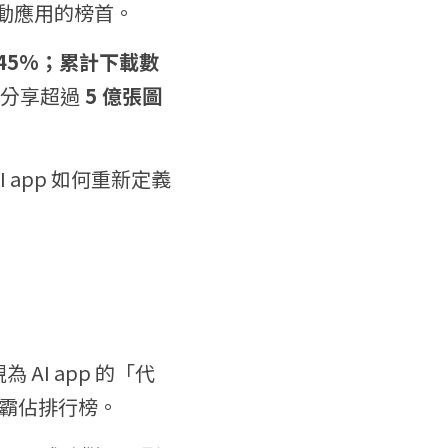
 行動應用的榜首。
長 45%；累計下載數
分享超過
 5 億張圖
I app 如何重新定義
 AI app 的「代
 長期霸佔排行榜。