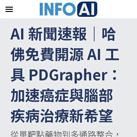
首頁
AI 新聞速報｜
哈
關於InfoAI
佛免費開源 AI 工
訂閱電子報
最新文章
具 PDGrapher：
搜索
加速癌症與腦部
email聯絡
疾病治療新希望
從單靶點藥物到多通路整合，