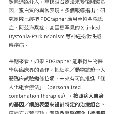
多條通路介入，尋找組合療法來修復關鍵基
因／蛋白質的異常表現。多個報導指出，研
究團隊已經把 PDGrapher 應用至帕金森氏
症、阿茲海默症，甚至更罕見的 X-linked 
Dystonia-Parkinsonism 等神經退化性遺
傳疾病。 
長期來看，如果 PDGrapher 能取得生物醫
學與臨床界的合作，把細胞／動物試驗→人
體臨床試驗鏈條拉通，未來有可能推進「個
人化組合療法」（personalized 
combination therapies），
按照病人自身
的基因／細胞表型來設計特定的治療組合
。
這種方式若成功，有望
改寫醫療從「標準療