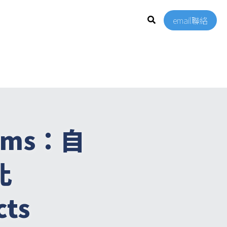
email聯絡
ems
：自
比
cts