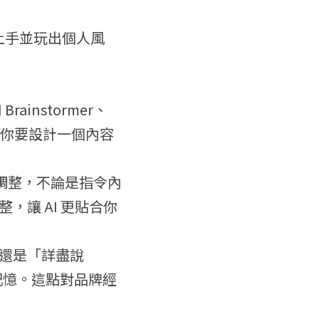
速上手並玩出個人風
ainstormer、
例如你要設計一個內容
細部調整，不論是指令內
讓 AI 更貼合你
還是「詳盡說
記憶。這點對品牌經