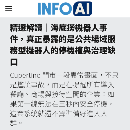
首頁
精選解讀｜海底撈機器人事
關於InfoAI
件，真正暴露的是公共場域服
訂閱電子報
務型機器人的停機權與治理缺
口
最新文章
Cupertino 門市一段異常畫面，不只
搜索
是尷尬事故，而是在提醒所有導入
email聯絡
餐廳、商場與接待空間的企業：如
果第一線無法在三秒內安全停機，
這套系統就還不算準備好進入人
群。