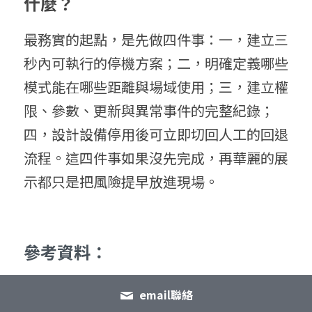
什麼？
最務實的起點，是先做四件事：一，建立三
秒內可執行的停機方案；二，明確定義哪些
模式能在哪些距離與場域使用；三，建立權
限、參數、更新與異常事件的完整紀錄；
四，設計設備停用後可立即切回人工的回退
流程。這四件事如果沒先完成，再華麗的展
示都只是把風險提早放進現場。
參考資料：
email聯絡
VIDEO: Dancing robot restrained by 