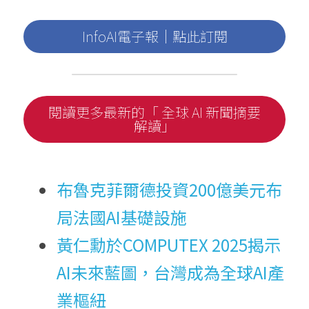
InfoAI電子報｜點此訂閱
閱讀更多最新的「 全球 AI 新聞摘要
解讀」
布魯克菲爾德投資200億美元布
局法國AI基礎設施
黃仁勳於COMPUTEX 2025揭示
AI未來藍圖，台灣成為全球AI產
業樞紐