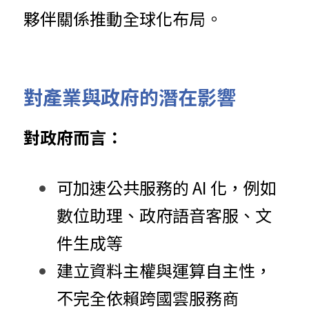
夥伴關係推動全球化布局。
對
產
業與
政
府的潛在影響
對政
府
而
言
：
可加速
公
共
服務的 AI 化，例如
數位助理、政府語音客服、文
件生成等
建立資料主權與運算自主性，
不完全依賴跨國雲服務商