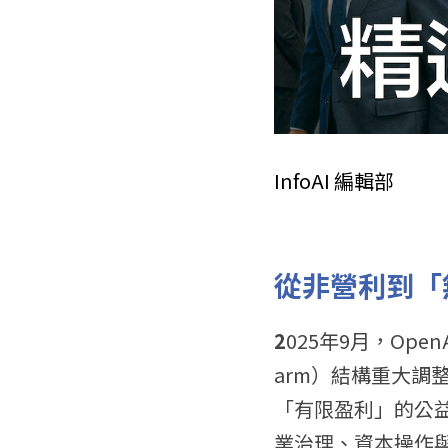
InfoAI 編輯部
從非營利到「
2
025年9月，Ope
arm）結構重大調
「有限盈利」的公
業治理、資本操作