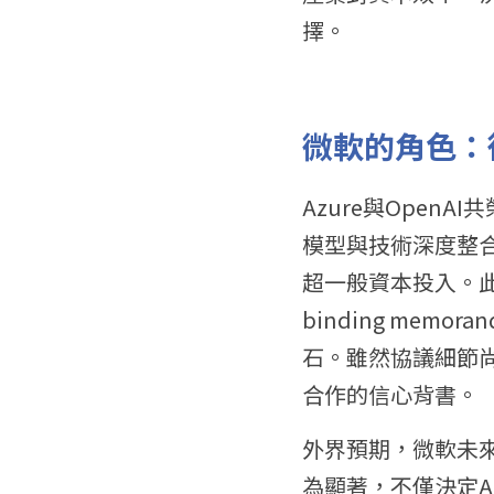
擇。
微軟的角色：
Azure與Open
模型與技術深度整合於
超一般資本投入。此
binding memo
石。雖然協議細節尚
合作的信心背書。
外界預期，微軟未來
為顯著，不僅決定A