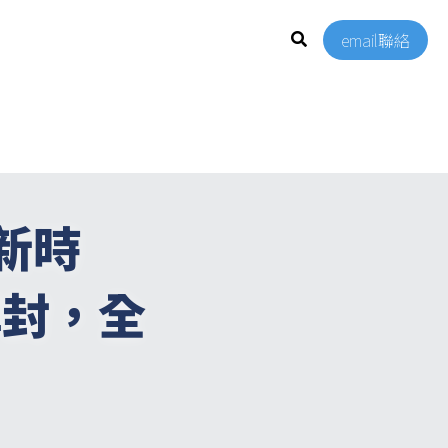
email聯絡
新時
解封，全