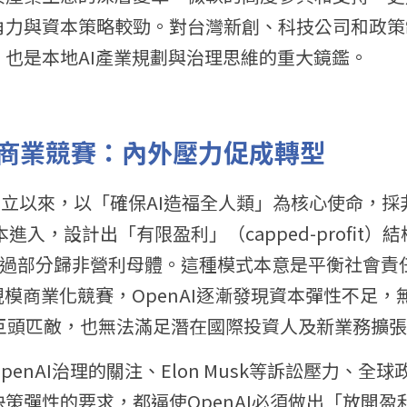
角力與資本策略較勁。對台灣新創、科技公司和政策
也是本地AI產業規劃與治理思維的重大鏡鑑。
商業競賽：內外壓力促成轉型
15年成立以來，以「確保AI造福全人類」為核心使命，
本進入，設計出「有限盈利」（capped-profit
，超過部分歸非營利母體。這種模式本意是平衡社會責
模商業化競賽，OpenAI逐漸發現資本彈性不足，無法
ta等巨頭匹敵，也無法滿足潛在國際投資人及新業務擴
enAI治理的關注、Elon Musk等訴訟壓力、全
策彈性的要求，都逼使OpenAI必須做出「放開盈