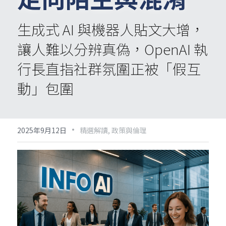
生成式 AI 與機器人貼文大增，
讓人難以分辨真偽，OpenAI 執
行長直指社群氛圍正被「假互
動」包圍
·
2025年9月12日
精選解讀,
政策與倫理