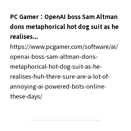
PC Gamer：OpenAI boss Sam Altman 
dons metaphorical hot dog suit as he 
realises...
https://www.pcgamer.com/software/ai/
openai-boss-sam-altman-dons-
metaphorical-hot-dog-suit-as-he-
realises-huh-there-sure-are-a-lot-of-
annoying-ai-powered-bots-online-
these-days/