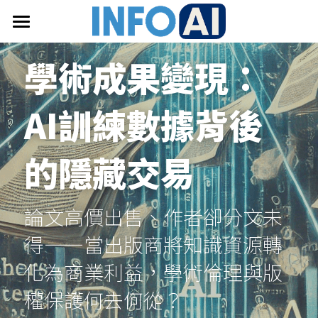
首頁
學術成果變現：
關於InfoAI
AI訓練數據背後
訂閱電子報
最新文章
的隱藏交易
搜索
論文高價出售、作者卻分文未
email聯絡
得——當出版商將知識資源轉
化為商業利益，學術倫理與版
權保護何去何從？