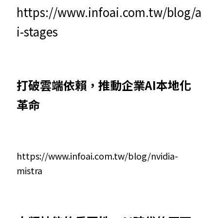
https://www.infoai.com.tw/blog/a
i-stages 
打破雲端依賴，推動企業AI本地化
革命
https://www.infoai.com.tw/blog/nvidia-
mistra