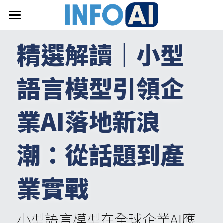
首頁
精選解讀｜
小型
關於InfoAI
語言模型引領企
訂閱電子報
最新文章
業
AI
落地新浪
搜索
潮：從話題到產
email聯絡
業實戰
小型語言模型在全球企業AI應