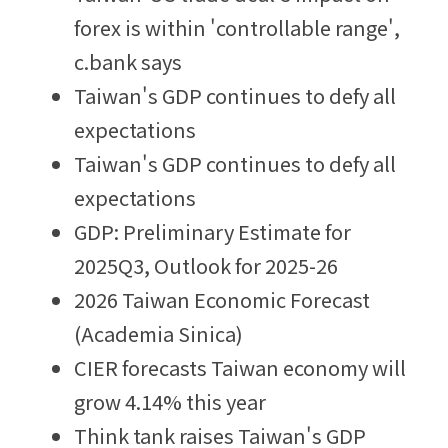
forex is within 'controllable range', 
c.bank says
Taiwan's GDP continues to defy all 
expectations
Taiwan's GDP continues to defy all 
expectations
GDP: Preliminary Estimate for 
2025Q3, Outlook for 2025-26
2026 Taiwan Economic Forecast 
(Academia Sinica)
CIER forecasts Taiwan economy will 
grow 4.14% this year
Think tank raises Taiwan's GDP 