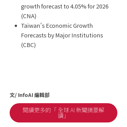
growth forecast to 4.05% for 2026 
(CNA)
Taiwan's Economic Growth 
Forecasts by Major Institutions 
(CBC)
文/ InfoAI 編輯部
閱讀更多的「 全球 AI 新聞摘要解
讀」