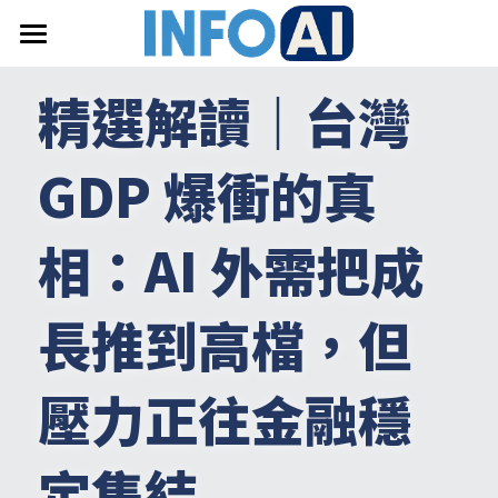
首頁
精選解讀｜台灣
關於InfoAI
GDP 爆衝的真
訂閱電子報
最新文章
相：AI 外需把成
搜索
長推到高檔，但
email聯絡
壓力正往金融穩
定集結