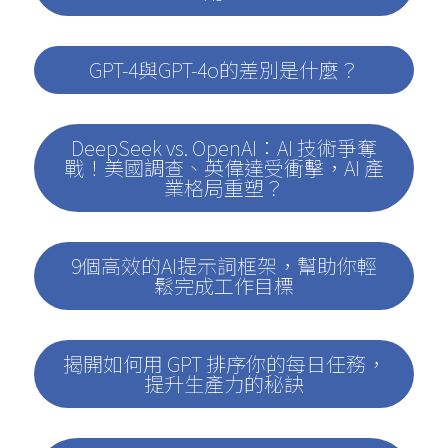
GPT-4與GPT-4o的差別是什麼？
DeepSeek vs. OpenAI：AI 技術爭奪
戰！美國調查、英偉達受衝擊，AI 產
業格局重塑？
9個高效的AI提示詞框架，幫助你輕
鬆完成工作目標
揭開如何用 GPT 排序你的每日任務，
提升生產力的秘訣