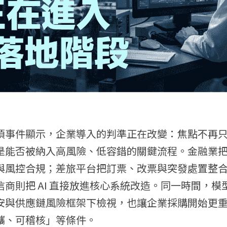
項事件顯示，企業導入的判準正在改變：焦點不再
是能否被納入高風險、低容錯的關鍵流程。金融業把 A
與風控合規；差旅平台把訂票、改票與突發處置整
信商則把 AI 直接放進核心系統改造。同一時間，模
安與供應鏈風險框架下檢視，也讓企業採購開始更
攜、可稽核」等條件。