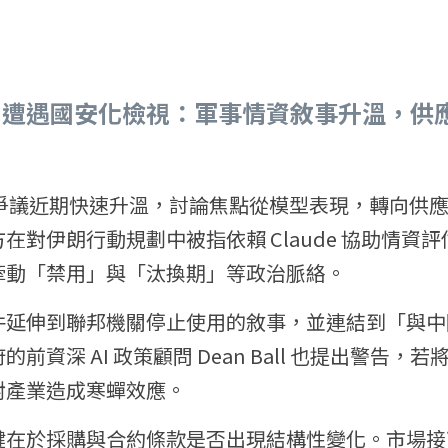
opic 遭遇國安化檢視：軍事情資敘事升溫，
ic 的爭議近期快速升溫，討論焦點從模型表現，轉向
在對伊朗行動規劃中被指依賴 Claude 協助情資
牽動「禁用」與「汰換期」等政治脈絡。
件延伸到聯邦機關停止使用的敘事，並連結到「與中
資深 AI 政策顧問 Dean Ball 也提出警告，若將 A
對產業造成寒蟬效應。
鍵在於採購與合約條款是否出現結構性變化。市場接