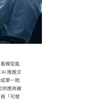
只看模型能
I 推進交
合成單一助
型供應商被
重視「可替