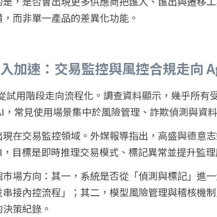
的是，是否會出現更多供應商把匯入、匯出與遷移工
備，而非單一產品的差異化功能。
入加速：交易監控與風控合規走向 Age
入正從試用階段走向流程化。調查資料顯示，幾乎所有
AI，常見使用場景集中於風險管理、詐欺偵測與資
出現在交易監控領域。外媒報導指出，高盛與德意志
ic AI，目標是即時推理交易模式、標記異常並提升監
個市場方向：其一，系統是否從「偵測與標記」進一
並串接內控流程」；其二，模型風險管理與稽核機制
的決策紀錄。