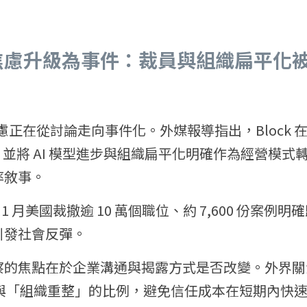
業焦慮升級為事件：裁員與組織扁平化被
慮正在從討論走向事件化。外媒報導指出，Block 在 Jac
 人，並將 AI 模型進步與組織扁平化明確作為經營模
率敘事。
年 1 月美國裁撤逾 10 萬個職位、約 7,600 份案例明
引發社會反彈。
察的焦點在於企業溝通與揭露方式是否改變。外界關
」與「組織重整」的比例，避免信任成本在短期內快