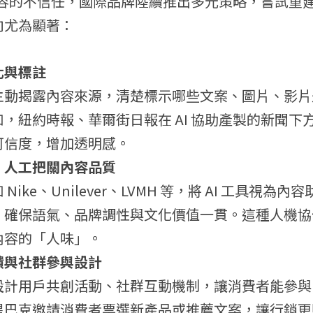
 內容的不信任，國際品牌陸續推出多元策略，嘗試重
向尤為顯著：
化與標註
動揭露內容來源，清楚標示哪些文案、圖片、影片是 
，紐約時報、華爾街日報在 AI 協助產製的新聞下
可信度，增加透明感。
，人工把關內容品質
Nike、Unilever、LVMH 等，將 AI 工具視為
，確保語氣、品牌調性與文化價值一貫。這種人機協
內容的「人味」。
饋與社群參與設計
計用戶共創活動、社群互動機制，讓消費者能參與 A
星巴克邀請消費者票選新產品或推薦文案，讓行銷更