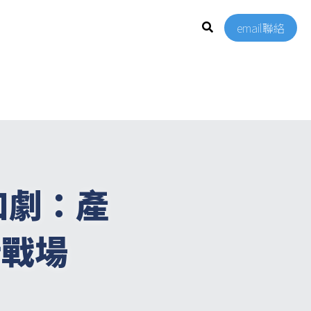
email聯絡
加劇：產
新戰場