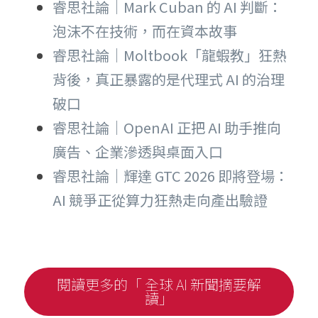
睿思社論｜Mark Cuban 的 AI 判斷：
泡沫不在技術，而在資本故事
睿思社論｜Moltbook「龍蝦教」狂熱
背後，真正暴露的是代理式 AI 的治理
破口
睿思社論｜OpenAI 正把 AI 助手推向
廣告、企業滲透與桌面入口
睿思社論｜輝達 GTC 2026 即將登場：
AI 競爭正從算力狂熱走向產出驗證
閱讀更多的「 全球 AI 新聞摘要解
讀」