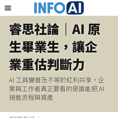
首頁
睿思社論｜AI 原
關於InfoAI
生畢業生，讓企
訂閱電子報
最新文章
業重估判斷力
搜索
AI 工具變普及不等於紅利共享，企
email聯絡
業與工作者真正要看的是誰能把 AI 
接進流程與資產
·