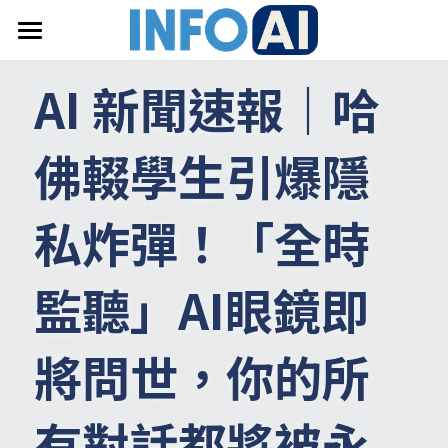
首頁
AI 新聞速報｜哈
關於InfoAI
佛輟學生引爆隱
訂閱電子報
最新文章
私炸彈！「全時
搜索
監聽」AI眼鏡即
email聯絡
將問世，你的所
有對話都將被永