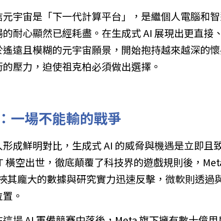
信元宇宙是「下一代計算平台」，是繼個人電腦和智
的耐心顯然已經耗盡。在生成式 AI 展現出更直接
於遙遠且模糊的元宇宙願景，開始抱持越來越深的懷
街的壓力，迫使祖克柏必須做出選擇。
戰：一場不能輸的戰爭
形成鮮明對比，生成式 AI 的威脅與機遇是立即且致
hatGPT 橫空出世，徹底顛覆了科技界的遊戲規則後，Me
e 挾其龐大的數據與研究實力迅速反擊，微軟則透過與 O
位置。
這場 AI 軍備競賽中落後，Meta 旗下擁有數十億