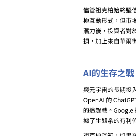
儘管祖克柏始終堅
極互動形式，但市場
潛力後，投資者對
損，加上來自華爾
AI的生存之
與元宇宙的長期投入
OpenAI 的 C
的追趕戰。Googl
據了生態系的有利
祖克柏深知，如果在