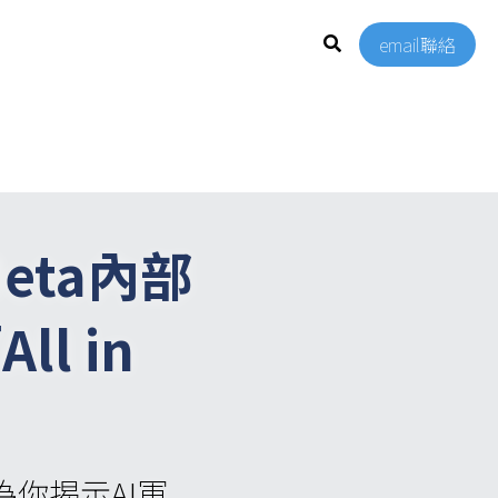
email聯絡
eta內部
 in 
為你揭示AI軍