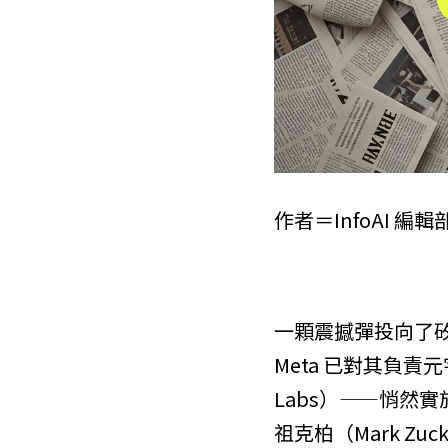
作者＝InfoAI 編輯
一顆震撼彈投向了矽
Meta 已對其負責元
Labs）——悄然
祖克柏（Mark Zu