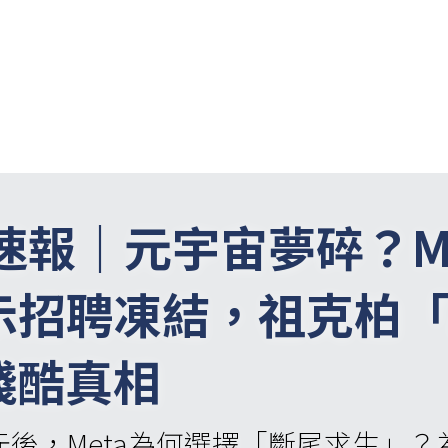
聞速報｜
元宇宙夢碎？M
招聘凍結，祖克柏「All
殘酷真相
元後，Meta為何選擇「斷尾求生」？