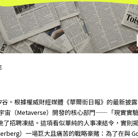
部
谷。根據權威財經媒體《華爾街日報》的最新披露，Fac
宇宙（Metaverse）開發的核心部門——「現實實驗室」
實施了招聘凍結。這項看似單純的人事凍結令，實則
ckerberg）一場巨大且痛苦的戰略豪賭：為了在與 Goog