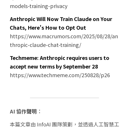
models-training-privacy
Anthropic Will Now Train Claude on Your 
Chats, Here's How to Opt Out
https://www.macrumors.com/2025/08/28/an
thropic-claude-chat-training/
Techmeme: Anthropic requires users to 
accept new terms by September 28
https://www.techmeme.com/250828/p26
AI 協作
聲明
：
本篇文章由 InfoAI 團隊策劃，並透過人工智慧工