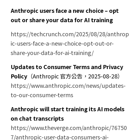
Anthropic users face a new choice – opt 
out or share your data for AI training
https://techcrunch.com/2025/08/28/anthrop
ic-users-face-a-new-choice-opt-out-or-
share-your-data-for-ai-training/
Updates to Consumer Terms and Privacy 
Policy
（Anthropic 官方公告，2025-08-28）
https://www.anthropic.com/news/updates-
to-our-consumer-terms
Anthropic will start training its AI models 
on chat transcripts
https://www.theverge.com/anthropic/76750
7/anthropic-user-data-consumers-ai-