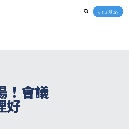
email聯絡
登場！會議
理好