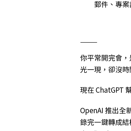
郵件、專案
⸻
你平常開完會，
光一現，卻沒時
現在 ChatGP
OpenAI 推出全
錄完一鍵轉成結構