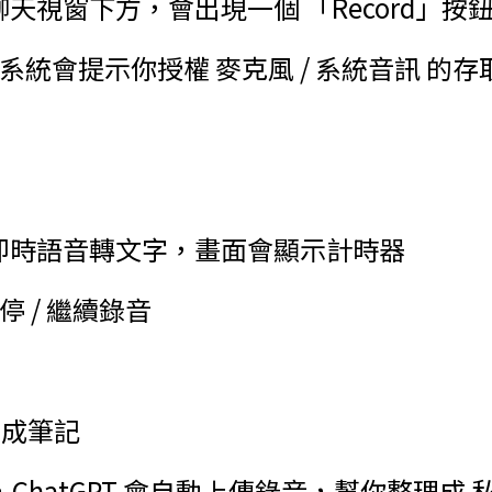
PT 聊天視窗下方，會出現一個 「Record」按
系統會提示你授權 麥克風 / 系統音訊 的存
可
T 會 即時語音轉文字，畫面會顯示計時器
停 / 繼續錄音
生成筆記
」，ChatGPT 會自動上傳錄音，幫你整理成 私