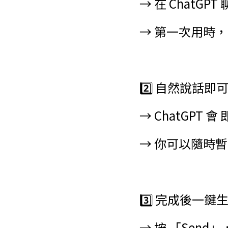
→ 在 ChatG
→ 第一次用時，
2️⃣ 自然說話即
→ ChatGP
→ 你可以隨時暫
3️⃣ 完成後一鍵
→ 按 「Send