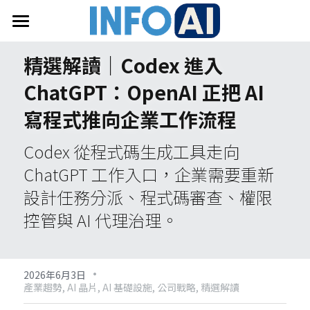
首頁
精選解讀｜Codex 進入 
關於InfoAI
ChatGPT：OpenAI 正把 AI 
訂閱電子報
寫程式推向企業工作流程
最新文章
Codex 從程式碼生成工具走向 
ChatGPT 工作入口，企業需要重新
搜索
設計任務分派、程式碼審查、權限
控管與 AI 代理治理。
email聯絡
·
2026年6月3日
產業趨勢,
AI 晶片,
AI 基礎設施,
公司戰略,
精選解讀