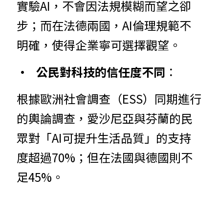
實驗AI，不會因法規模糊而望之卻
步；而在法德兩國，AI倫理規範不
明確，使得企業寧可選擇觀望。
•	公民
對
科
技
的信任度不同
：
根據歐洲
社會調查（ESS）同期進行
的輿論調查，愛沙尼亞與芬蘭的民
眾對「AI可提升生活品質」的支持
度超過70%；但在法國與德國則不
足45%。