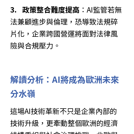
3.	政策
整
合難
度
提高
：AI監管若
無
法兼顧進步與倫理，恐導致法規碎
片化，企業跨國營運將面對法律風
險與合規壓力。
解讀分
析
：A
I將成為歐洲未來
分水嶺
這場AI技術
革
新不只是企業內部的
技術升級，更牽動整個歐洲的經濟