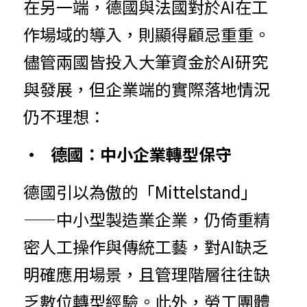
在
另
一端，德國與法國對於AI在工
作場域的導入，則顯得顧忌重重。
儘管兩國皆投入大筆資金於AI研究
與發展，但企業端的實際落地情況
仍不理想：
•
德
國
：中小企業轉型保守
德國引
以為傲的「Mittelstand」
——中小型製造業企業，仍倚重精
密人工操作與傳統工藝，對AI缺乏
明確應用場景，且管理階層往往缺
乏數位轉型經驗。此外，勞工團體