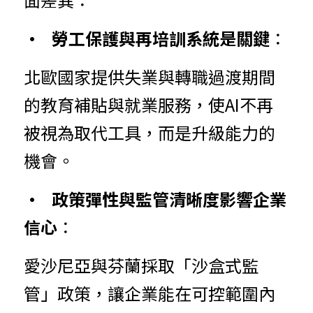
•	勞工
保
護
與
再培訓系統是關鍵
：
北歐國家
提供失業與轉職過渡期間
的教育補貼與就業服務，使AI不再
被視為取代工具，而是升級能力的
機會。
•	政策
彈
性
與
監管清晰度影響企業
信心
：
愛沙尼亞
與芬蘭採取「沙盒式監
管」政策，讓企業能在可控範圍內