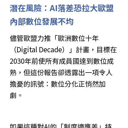
潛
在
風險
：AI落差恐拉大歐盟
內部數位發展不均
儘管歐盟力
推
「歐洲數位十年
（Digital Decade）」計畫，目標在
2030年前使所有成員國達到數位成
熟，但這份報告卻透露出一項令人
擔憂的訊號：數位分化正悄然加
劇。
如果這種對
A
I的「制度適應差」持