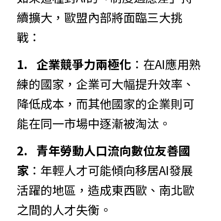
續擴大，歐盟內部將面臨三大挑
戰：
1.	企業
競
爭力
兩
極化
：在AI應用
熟
練的國家，企業可大幅提升效率、
降低成本，而其他國家的企業則可
能在同一市場中逐漸被淘汰。
2.	青年
勞
動人
口
流向數位友善國
家
：年輕人才可
能傾向移居AI發展
活躍的地區，造成東西歐、南北歐
之間的人才失衡。