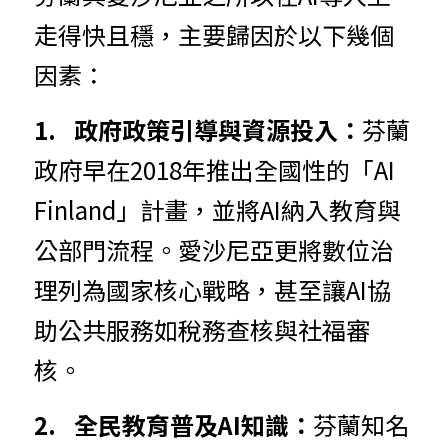
走得快且穩，主要歸因於以下幾個
因素：
1
.	
政
府政策引導與資源投入：
芬蘭
政府早在2018年推出全國性的「AI 
Finland」計畫，並將AI納入教育與
公部門流程。愛沙尼亞更將數位治
理列為國家核心戰略，甚至讓AI協
助公共服務如稅務查核與社福審
核。
2
.	
全
民教育普及AI知識：
芬蘭知名