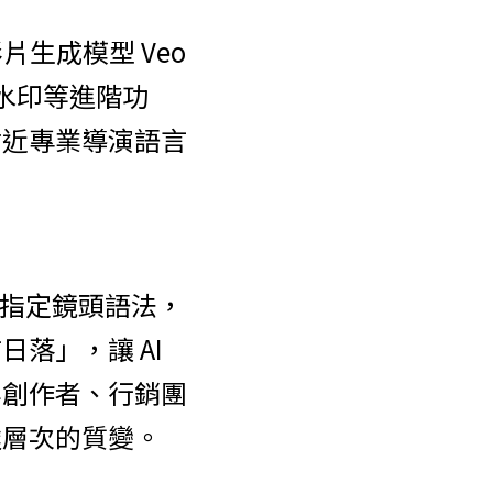
片生成模型 Veo 
水印等進階功
貼近專業導演語言
能指定鏡頭語法，
」，讓 AI 
容創作者、行銷團
達層次的質變。