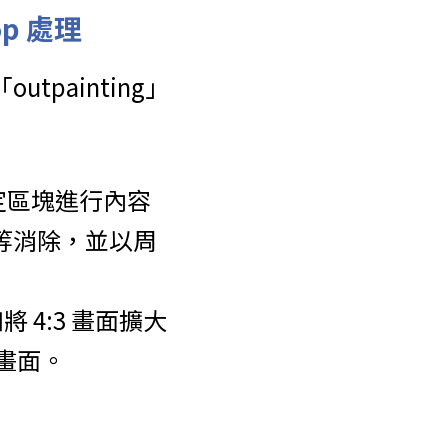
op 處理
utpainting」
定區塊進行內容
 等消除，並以周
 4:3 畫面擴大
伸畫面。