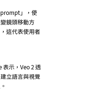
 prompt」，使
改變鏡頭移動方
），這代表使用者
示，Veo 2 透
並建立語言與視覺
型。