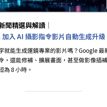
球AI新聞精選與解讀｜
eo 2 加入 AI 攝影指令影片自動生成升級
能生成運鏡專業的影片嗎？Google 最新 AI 
令，還能修補、擴展畫面，甚至做影像插
短為 8 小時。