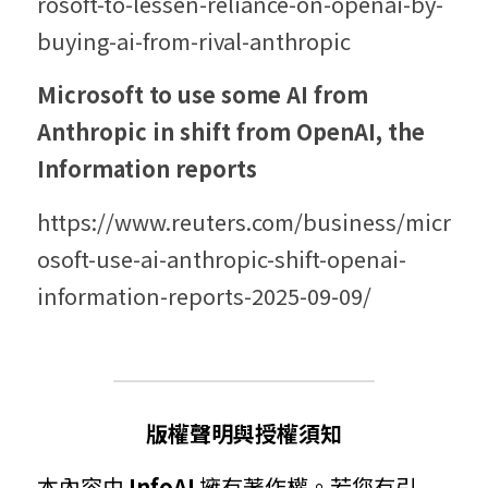
rosoft-to-lessen-reliance-on-openai-by-
buying-ai-from-rival-anthropic
Microsoft to use some AI from 
Anthropic in shift from OpenAI, the 
Information reports
https://www.reuters.com/business/micr
osoft-use-ai-anthropic-shift-openai-
information-reports-2025-09-09/
版權聲明與授權須知
本內容由 
InfoAI
 擁有著作權。若您有引