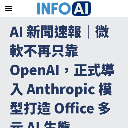
首頁
AI 新聞速報｜
微
關於InfoAI
軟不再只靠
訂閱電子報
最新文章
OpenAI
，正式導
搜索
入
 Anthropic 
模
email聯絡
型打造
 Office 
多
元
 AI 
生態