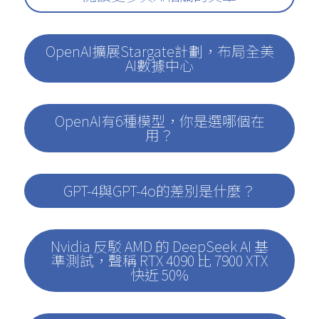
OpenAI擴展Stargate計劃，布局全美
AI數據中心
OpenAI有6種模型，你是選哪個在
用？
GPT-4與GPT-4o的差別是什麼？
Nvidia 反駁 AMD 的 DeepSeek AI 基
準測試，聲稱 RTX 4090 比 7900 XTX
快近 50%