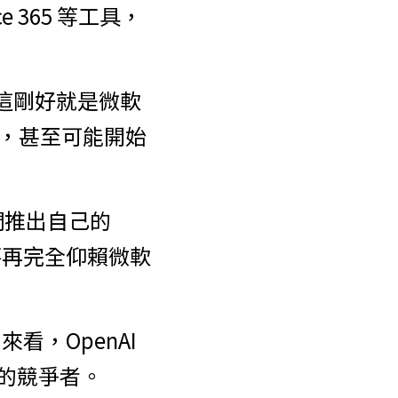
e 365 等工具，
這剛好就是微軟 
能重疊，甚至可能開始
們推出自己的 
，不再完全仰賴微軟 
，OpenAI 
真正的競爭者。