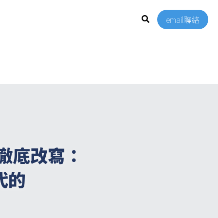
email聯絡
徹底改寫：
代的 