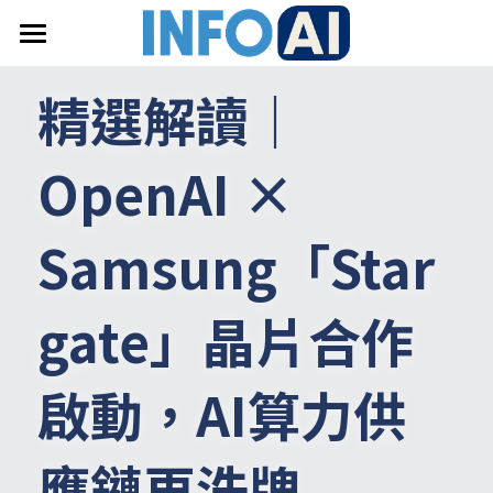
首頁
精選解讀｜
關於InfoAI
OpenAI × 
訂閱電子報
最新文章
Samsung
「
Star
搜索
gate
」晶片合作
email聯絡
啟動，
AI
算力供
應鏈再洗牌