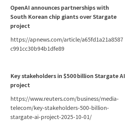
OpenAI announces partnerships with 
South Korean chip giants over Stargate 
project
https://apnews.com/article/a65fd1a21a8587
c991cc30b94b1dfe89
Key stakeholders in $500 billion Stargate AI 
project
https://www.reuters.com/business/media-
telecom/key-stakeholders-500-billion-
stargate-ai-project-2025-10-01/