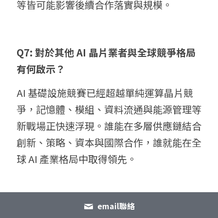
等皆可能影響後續合作落實與規模。
Q7: 對於其他 AI 晶片業者與全球競爭格局
有何啟示？
AI 基礎設施競賽已經超越單純運算晶片競
爭，記憶體、模組、資料流通與能源管理等
新戰場正快速浮現。誰能在多層供應鏈結合
創新、策略、資本與國際合作，誰就能在全
球 AI 產業格局中取得領先。
email聯絡
閱讀更多的「 全球 AI 新聞摘要解