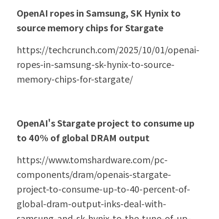
OpenAI ropes in Samsung, SK Hynix to 
source memory chips for Stargate
https://techcrunch.com/2025/10/01/openai-
ropes-in-samsung-sk-hynix-to-source-
memory-chips-for-stargate/
OpenAI's Stargate project to consume up 
to 40% of global DRAM output
https://www.tomshardware.com/pc-
components/dram/openais-stargate-
project-to-consume-up-to-40-percent-of-
global-dram-output-inks-deal-with-
samsung-and-sk-hynix-to-the-tune-of-up-