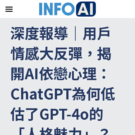
首頁
深度報導｜用戶
關於InfoAI
情感大反彈，揭
訂閱電子報
最新文章
開AI依戀心理：
搜索
ChatGPT為何低
email聯絡
估了GPT-4o的
「人格魅力」？