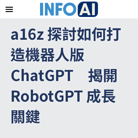
首頁
a16z 探討如何打
關於InfoAI
造機器人版 
訂閱電子報
最新文章
ChatGPT　揭開 
搜索
RobotGPT 成長
email聯絡
關鍵